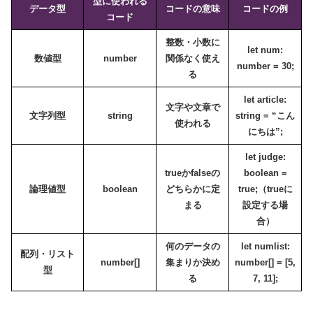
型に使われる
データ型
コードの意味
コードの例
コード
整数・小数に
let num:
数値型
number
関係なく使え
number = 30;
る
let article:
文字や文章で
文字列型
string
string = “こん
使われる
にちは”;
let judge:
trueかfalseの
boolean =
論理値型
boolean
どちらかに定
true;
（trueに
まる
設定する場
合）
何のデータの
let numlist:
配列・リスト
number[]
集まりか決め
number[] = [5,
型
る
7, 11];