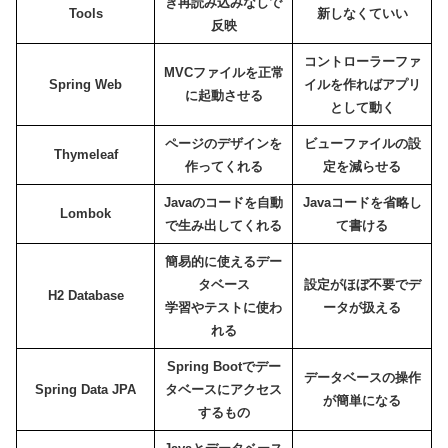
き再読み込みなしで
Tools
新しなくていい
反映
コントローラーファ
MVCファイルを正常
Spring Web
イルを作ればアプリ
に起動させる
として動く
ページのデザインを
ビューファイルの設
Thymeleaf
作ってくれる
定を減らせる
Javaのコードを自動
Javaコードを省略し
Lombok
で生み出してくれる
て書ける
簡易的に使えるデー
タベース
設定がほぼ不要でデ
H2 Database
学習やテストに使わ
ータが扱える
れる
Spring Bootでデー
データベースの操作
Spring Data JPA
タベースにアクセス
が簡単になる
するもの