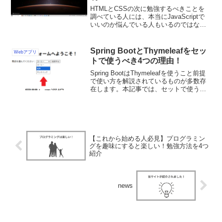
HTMLとCSSの次に勉強するべきことを
調べている人には、本当にJavaScriptで
いいのか悩んでいる人もいるのではない
でしょうか。本記事では、転職や案件獲
得に焦点を当てて解説しています。ぜひ
ご活用ください。
Spring BootとThymeleafをセッ
Webアプリ
トで使うべき4つの理由！
Spring BootはThymeleafを使うこと前提
で使い方を解説されているものが多数存
在します。本記事では、セットで使うべ
き理由とサンプルコードを紹介します。
ファイル同士の調節に焦点を合わせて解
説しているため、オリジナルアプリを作
成したい人はぜひご活用ください。
【これから始める人必見】プログラミン
グを趣味にすると楽しい！勉強方法を4つ
紹介
news