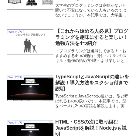
大学生のプログラミングは意味がないと
聞いて不安になっている人もいるのでは
ないでしょうか。本記事では、大学生の
プログラミングは本当に意味がないのか
解説します。そのほか、意味がないとい
われる理由、無駄といわれない方法も解
【これから始める人必見】プログ
Webアプリ
説しています。興味がある人はご活用く
ラミングを趣味にすると楽しい！
ださい。
勉強方法を4つ紹介
・プログラミングは趣味にできる！・お
すすめする4つの理由・身につく3つのス
キル・勉強の始め方4選・より楽しいと感
じる3つのコツ
TypeScriptとJavaScriptの違いを
Webアプリ
解説！導入方法をスクショ付きで
説明
TypeScriptとJavaScriptの違いは、型と呼
ばれるものの扱いです。本記事では、型
をベースに2つの言語を解説します。実際
に動かせるサンプルコードまで掲載して
いるため、ぜひご活用ください。
HTML・CSSの次に取り組む
Webアプリ
JavaScriptを解説！Node.jsも説
明